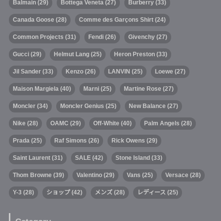
Balmain
(29)
Bottega Veneta
(27)
Burberry
(33)
Canada Goose
(28)
Comme des Garçons Shirt
(24)
Common Projects
(31)
Fendi
(26)
Givenchy
(27)
Gucci
(29)
Helmut Lang
(25)
Heron Preston
(33)
Jil Sander
(33)
Kenzo
(26)
LANVIN
(25)
Loewe
(27)
Maison Margiela
(40)
Marni
(25)
Martine Rose
(27)
Moncler
(34)
Moncler Genius
(25)
New Balance
(27)
Nike
(28)
OAMC
(29)
Off-White
(40)
Palm Angels
(28)
Prada
(25)
Raf Simons
(26)
Rick Owens
(29)
Saint Laurent
(31)
SALE
(42)
Stone Island
(33)
Thom Browne
(39)
Valentino
(29)
Vans
(25)
Versace
(28)
Y-3
(28)
ショップ
(42)
メンズ
(28)
レディース
(25)