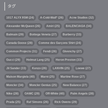
タグ
1017 ALYX 9SM
(24)
A-Cold-Wall*
(26)
Acne Studios
(32)
Alexander McQueen
(26)
Amiri
(25)
BALENCIAGA
(34)
Balmain
(29)
Bottega Veneta
(27)
Burberry
(33)
Canada Goose
(28)
Comme des Garçons Shirt
(24)
Common Projects
(31)
Fendi
(26)
Givenchy
(27)
Gucci
(29)
Helmut Lang
(25)
Heron Preston
(33)
Jil Sander
(33)
Kenzo
(26)
LANVIN
(25)
Loewe
(27)
Maison Margiela
(40)
Marni
(25)
Martine Rose
(27)
Moncler
(34)
Moncler Genius
(25)
New Balance
(27)
Nike
(28)
OAMC
(29)
Off-White
(40)
Palm Angels
(28)
Prada
(25)
Raf Simons
(26)
Rick Owens
(29)