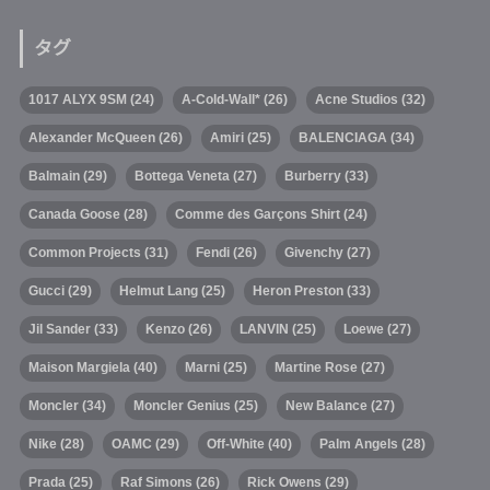
タグ
1017 ALYX 9SM
(24)
A-Cold-Wall*
(26)
Acne Studios
(32)
Alexander McQueen
(26)
Amiri
(25)
BALENCIAGA
(34)
Balmain
(29)
Bottega Veneta
(27)
Burberry
(33)
Canada Goose
(28)
Comme des Garçons Shirt
(24)
Common Projects
(31)
Fendi
(26)
Givenchy
(27)
Gucci
(29)
Helmut Lang
(25)
Heron Preston
(33)
Jil Sander
(33)
Kenzo
(26)
LANVIN
(25)
Loewe
(27)
Maison Margiela
(40)
Marni
(25)
Martine Rose
(27)
Moncler
(34)
Moncler Genius
(25)
New Balance
(27)
Nike
(28)
OAMC
(29)
Off-White
(40)
Palm Angels
(28)
Prada
(25)
Raf Simons
(26)
Rick Owens
(29)