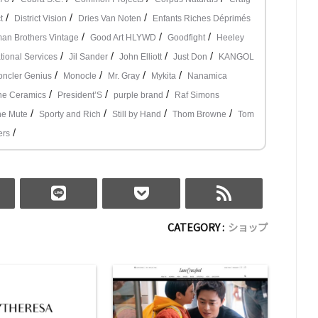
/
/
/
t
District Vision
Dries Van Noten
Enfants Riches Déprimés
/
/
/
man Brothers Vintage
Good Art HLYWD
Goodfight
Heeley
/
/
/
/
ional Services
Jil Sander
John Elliott
Just Don
KANGOL
/
/
/
/
ncler Genius
Monocle
Mr. Gray
Mykita
Nanamica
/
/
/
ne Ceramics
President’S
purple brand
Raf Simons
/
/
/
/
he Mute
Sporty and Rich
Still by Hand
Thom Browne
Tom
/
rs
CATEGORY :
ショップ