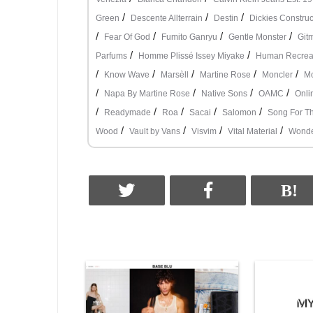
/
/
/
Green
Descente Allterrain
Destin
Dickies Construc
/
/
/
/
Fear Of God
Fumito Ganryu
Gentle Monster
Git
/
/
Parfums
Homme Plissé Issey Miyake
Human Recreat
/
/
/
/
/
Know Wave
Marsèll
Martine Rose
Moncler
Mo
/
/
/
/
Napa By Martine Rose
Native Sons
OAMC
Onli
/
/
/
/
/
Readymade
Roa
Sacai
Salomon
Song For T
/
/
/
/
Wood
Vault by Vans
Visvim
Vital Material
Wonde