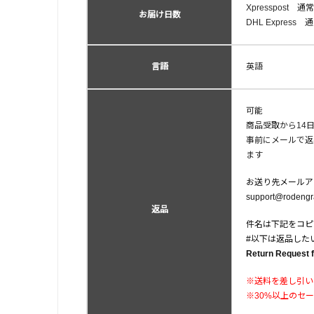
Xpresspost
お届け日数
DHL Expres
言語
英語
可能
商品受取から14
事前にメールで返
ます
お送り先メールア
support@rodengr
返品
件名は下記をコピ
#以下は返品した
Return Request
※送料を差し引い
※30%以上のセ