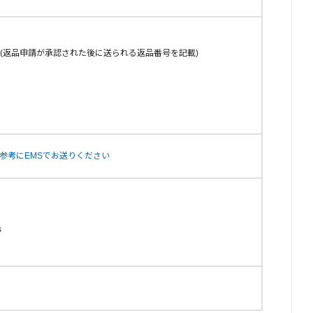
rns RA#(返品申請が承認された後に送られる返品番号を記載)
参考にEMSでお送りください
s