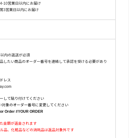
 通常4-10営業日以内にお届け
s 通常3営業日以内にお届け
日以内の返送が必須
品したい商品のオーダー番号を連絡して承認を受ける必要があり
ドレス
ay.com
ーして貼り付けてください
い対象のオーダー番号に変更してください
 for Order #YOUR ORDER
た金額が返金されます
ール品、化粧品などの消耗品は返品対象外です