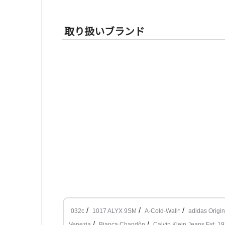
取り扱いブランド
/
/
/
032c
1017 ALYX 9SM
A-Cold-Wall*
adidas Origin
/
/
Venezia
Bianca Chandôn
Calvin Klein Jeans Est. 1