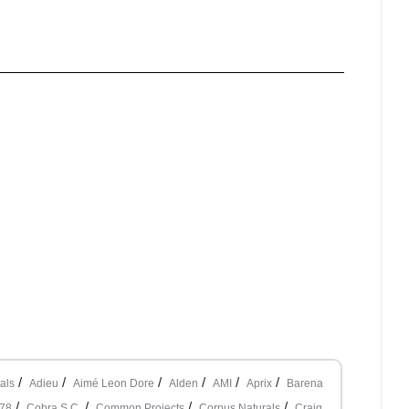
/
/
/
/
/
/
als
Adieu
Aimé Leon Dore
Alden
AMI
Aprix
Barena
/
/
/
/
978
Cobra S.C.
Common Projects
Corpus Naturals
Craig