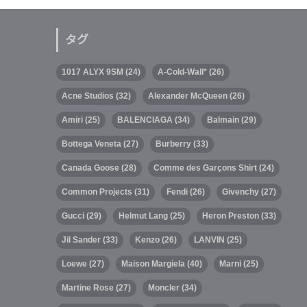
タグ
1017 ALYX 9SM
(24)
A-Cold-Wall*
(26)
Acne Studios
(32)
Alexander McQueen
(26)
Amiri
(25)
BALENCIAGA
(34)
Balmain
(29)
Bottega Veneta
(27)
Burberry
(33)
Canada Goose
(28)
Comme des Garçons Shirt
(24)
Common Projects
(31)
Fendi
(26)
Givenchy
(27)
Gucci
(29)
Helmut Lang
(25)
Heron Preston
(33)
Jil Sander
(33)
Kenzo
(26)
LANVIN
(25)
Loewe
(27)
Maison Margiela
(40)
Marni
(25)
Martine Rose
(27)
Moncler
(34)