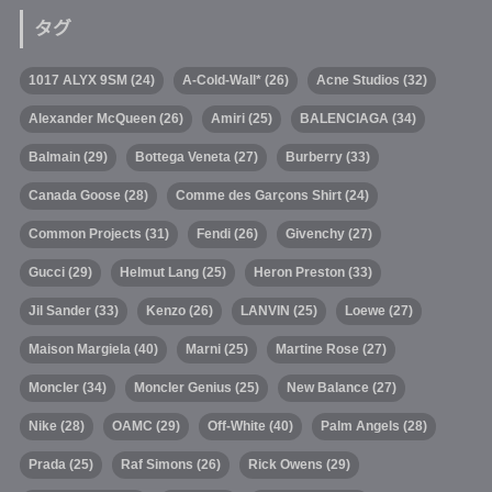
タグ
1017 ALYX 9SM
(24)
A-Cold-Wall*
(26)
Acne Studios
(32)
Alexander McQueen
(26)
Amiri
(25)
BALENCIAGA
(34)
Balmain
(29)
Bottega Veneta
(27)
Burberry
(33)
Canada Goose
(28)
Comme des Garçons Shirt
(24)
Common Projects
(31)
Fendi
(26)
Givenchy
(27)
Gucci
(29)
Helmut Lang
(25)
Heron Preston
(33)
Jil Sander
(33)
Kenzo
(26)
LANVIN
(25)
Loewe
(27)
Maison Margiela
(40)
Marni
(25)
Martine Rose
(27)
Moncler
(34)
Moncler Genius
(25)
New Balance
(27)
Nike
(28)
OAMC
(29)
Off-White
(40)
Palm Angels
(28)
Prada
(25)
Raf Simons
(26)
Rick Owens
(29)