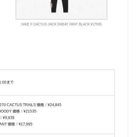
NIKE X CACTUS JACK SWEAT PANT BLACK ¥17995
1:00まで
 270 CACTUS TRAILS 価格：¥24,845
Y HOODY 価格：¥21535
：¥9,939
PANT 価格：¥17,995