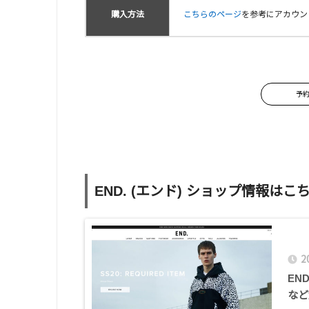
購入方法
こちらのページ
を参考にアカウン
予
END. (エンド) ショップ情報はこ
2
EN
など