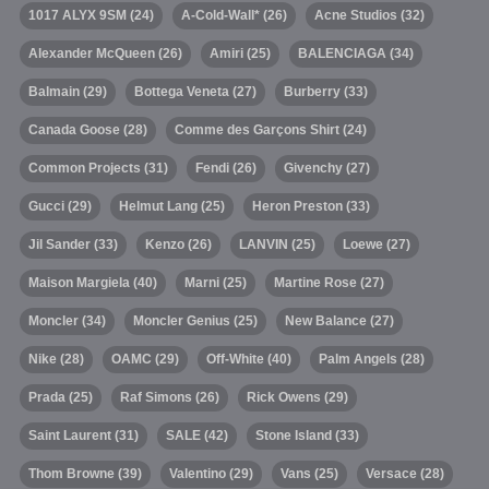
1017 ALYX 9SM
(24)
A-Cold-Wall*
(26)
Acne Studios
(32)
Alexander McQueen
(26)
Amiri
(25)
BALENCIAGA
(34)
Balmain
(29)
Bottega Veneta
(27)
Burberry
(33)
Canada Goose
(28)
Comme des Garçons Shirt
(24)
Common Projects
(31)
Fendi
(26)
Givenchy
(27)
Gucci
(29)
Helmut Lang
(25)
Heron Preston
(33)
Jil Sander
(33)
Kenzo
(26)
LANVIN
(25)
Loewe
(27)
Maison Margiela
(40)
Marni
(25)
Martine Rose
(27)
Moncler
(34)
Moncler Genius
(25)
New Balance
(27)
Nike
(28)
OAMC
(29)
Off-White
(40)
Palm Angels
(28)
Prada
(25)
Raf Simons
(26)
Rick Owens
(29)
Saint Laurent
(31)
SALE
(42)
Stone Island
(33)
Thom Browne
(39)
Valentino
(29)
Vans
(25)
Versace
(28)