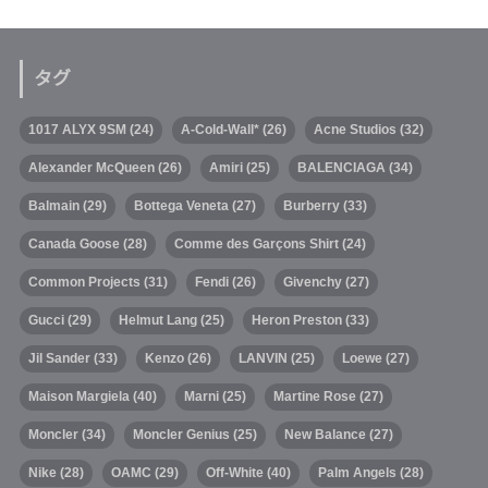
タグ
1017 ALYX 9SM
(24)
A-Cold-Wall*
(26)
Acne Studios
(32)
Alexander McQueen
(26)
Amiri
(25)
BALENCIAGA
(34)
Balmain
(29)
Bottega Veneta
(27)
Burberry
(33)
Canada Goose
(28)
Comme des Garçons Shirt
(24)
Common Projects
(31)
Fendi
(26)
Givenchy
(27)
Gucci
(29)
Helmut Lang
(25)
Heron Preston
(33)
Jil Sander
(33)
Kenzo
(26)
LANVIN
(25)
Loewe
(27)
Maison Margiela
(40)
Marni
(25)
Martine Rose
(27)
Moncler
(34)
Moncler Genius
(25)
New Balance
(27)
Nike
(28)
OAMC
(29)
Off-White
(40)
Palm Angels
(28)